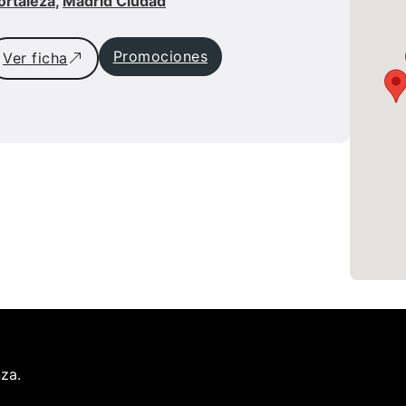
ortaleza
,
Madrid Ciudad
Promociones
Ver ficha
nza.