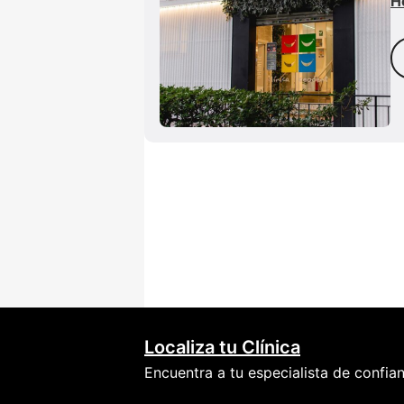
H
Localiza tu Clínica
Encuentra a tu especialista de confia