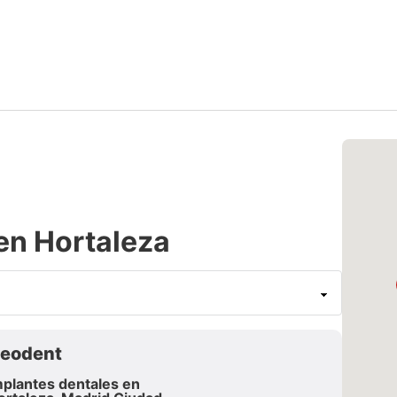
en Hortaleza
eodent
mplantes dentales en