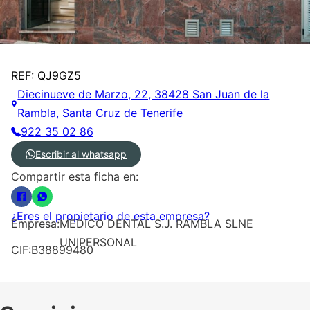
REF: QJ9GZ5
Diecinueve de Marzo, 22, 38428 San Juan de la
Rambla, Santa Cruz de Tenerife
922 35 02 86
Escribir al whatsapp
Compartir esta ficha en:
¿Eres el propietario de esta empresa?
Empresa:
MEDICO DENTAL S.J. RAMBLA SLNE
UNIPERSONAL
CIF:
B38899480