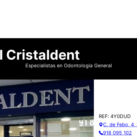
l Cristaldent
Especialistas en Odontologia General
REF: 4Y0DUD
C. de Febo, 4
918 095 102